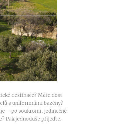
tické destinace? Máte dost
elů s uniformními bazény?
je – po soukromí, jedinečné
? Pak jednoduše přijeďte.