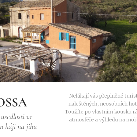
Nelákají vás přeplněné turis
OSSA
naleštěných, neosobních hot
Toužíte po vlastním kousku rá
usedlosti ve
atmosféře a výhledu na moře
m háji na jihu